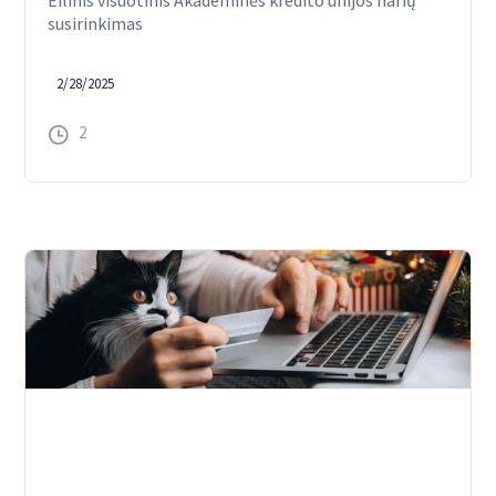
Eilinis visuotinis Akademinės kredito unijos narių
susirinkimas
2/28/2025
2