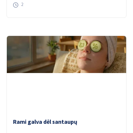
2
Rami galva dėl santaupų