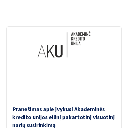
Pranešimas apie įvykusį Akademinės
kredito unijos eilinį pakartotinį visuotinį
narių susirinkimą