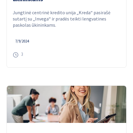
Jungtinė centrinė kredito unija „Kreda“ pasirašė
sutartį su „Invega“ ir pradės teikti lengvatines
paskolas ūkininkams.
7/9/2024
3