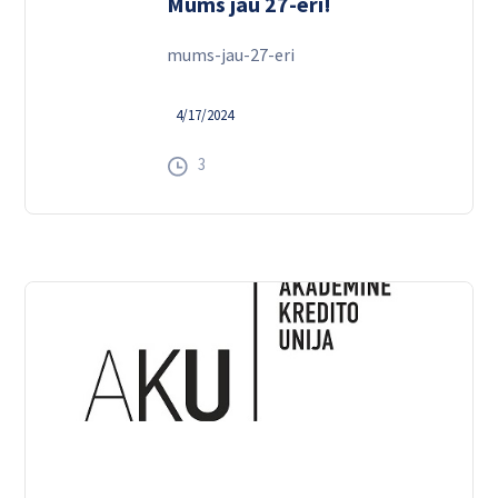
Mums jau 27-eri!
mums-jau-27-eri
4/17/2024
3