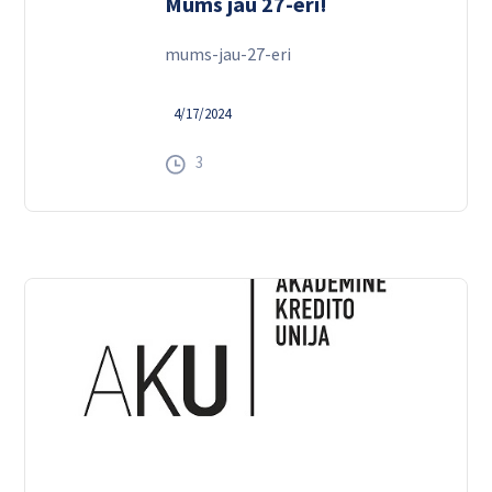
Mums jau 27-eri!
mums-jau-27-eri
4/17/2024
3