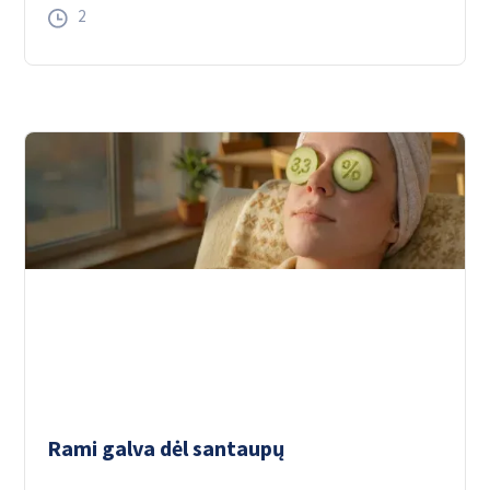
2
Rami galva dėl santaupų