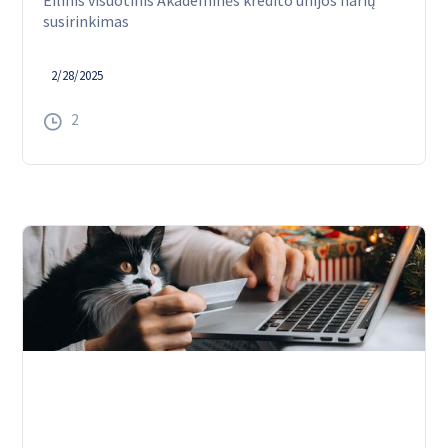
Eilinis visuotinis Akademinės kredito unijos narių
susirinkimas
2/28/2025
2