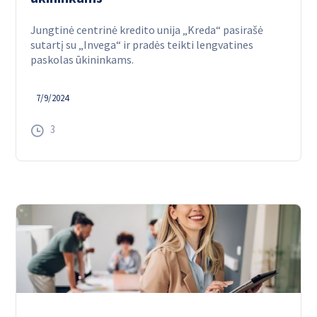
Jungtinė centrinė kredito unija „Kreda“ pasirašė
sutartį su „Invega“ ir pradės teikti lengvatines
paskolas ūkininkams.
7/9/2024
3