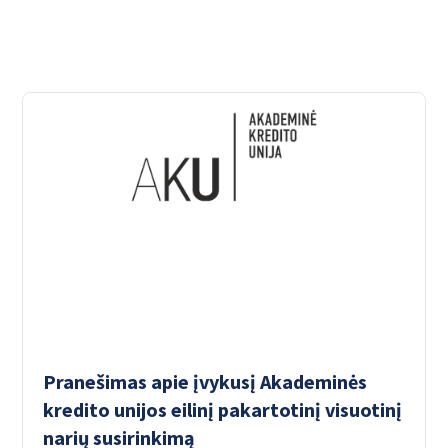
Pranešimas apie įvykusį Akademinės
kredito unijos eilinį pakartotinį visuotinį
narių susirinkimą