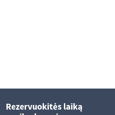
Platinama "Kreda" grupės 3 mln.
eurų vertės obligacijų emisija
Platinama „Kreda“ grupės 3 mln. eurų vertės
obligacijų emisija
9/27/2022
Rezervuokitės laiką