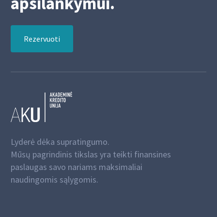
apsilankymui.
Rezervuoti
Lyderė dėka supratingumo.
Mūsų pagrindinis tikslas yra teikti finansines
paslaugas savo nariams maksimaliai
naudingomis sąlygomis.