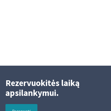
Eilinis visuotinis Akademinės kredito
unijos narių susirinkimas
Eilinis visuotinis Akademinės kredito unijos
narių susirinkimas
2/26/2026
2
Rezervuokitės laiką
apsilankymui.