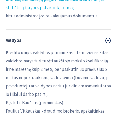
stebėtojų tarybos patvirtintą formą;
kitus administracijos reikalaujamus dokumentus.
Valdyba
Kredito unijos valdybos pirmininkas ir bent vienas kitas
valdybos narys turi turėti aukštojo mokslo kvalifikaciją
ir ne mažesnę kaip 2 metų per paskutinius praėjusius 5
metus nepertraukiamą vadovavimo (buvimo vadovu, jo
pavaduotoju ar valdybos nariu) juridiniam asmeniui arba
jo filialui darbo patirtį.
Kęstutis Kaušilas (pirmininkas)
Paulius Vitkauskas - draudimo brokeris, apskaitinkas