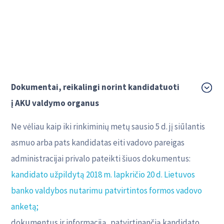
Dokumentai, reikalingi norint kandidatuoti
į AKU valdymo organus
Ne vėliau kaip iki rinkiminių metų sausio 5 d. jį siūlantis
asmuo arba pats kandidatas eiti vadovo pareigas
administracijai privalo pateikti šiuos dokumentus:
kandidato užpildytą 2018 m. lapkričio 20 d. Lietuvos
banko valdybos nutarimu patvirtintos formos vadovo
anketą;
dokumentus ir informaciją, patvirtinančią kandidato