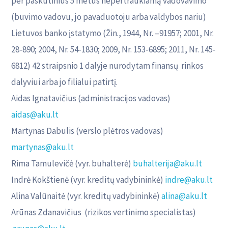
per paskutinius 5 metus nepertraukiamą vadovavimo
(buvimo vadovu, jo pavaduotoju arba valdybos nariu)
Lietuvos banko įstatymo (Žin., 1944, Nr. –91957; 2001, Nr.
28-890; 2004, Nr. 54-1830; 2009, Nr. 153-6895; 2011, Nr. 145-
6812) 42 straipsnio 1 dalyje nurodytam finansų rinkos
dalyviui arba jo filialui patirtį.
Aidas Ignatavičius (administracijos vadovas)
aidas@aku.lt
Martynas Dabulis (verslo plėtros vadovas)
martynas@aku.lt
Rima Tamulevičė (vyr. buhalterė)
buhalterija@aku.lt
Indrė Kokštienė (vyr. kreditų vadybininkė)
indre@aku.lt
Alina Valūnaitė (vyr. kreditų vadybininkė)
alina@aku.lt
Arūnas Zdanavičius (rizikos vertinimo specialistas)