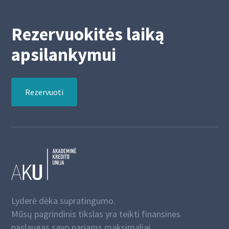
Rezervuokitės laiką
apsilankymui
Rezervuoti
Lyderė dėka supratingumo.
Mūsų pagrindinis tikslas yra teikti finansines
paslaugas savo nariams maksimaliai