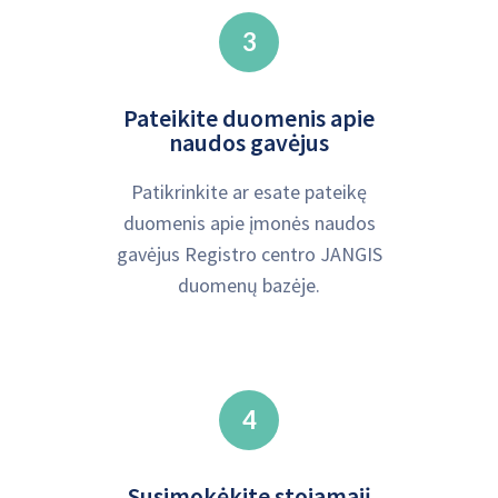
3
Pateikite duomenis apie
naudos gavėjus
Patikrinkite ar esate pateikę
duomenis apie įmonės naudos
gavėjus Registro centro JANGIS
duomenų bazėje.
4
Susimokėkite stojamąjį