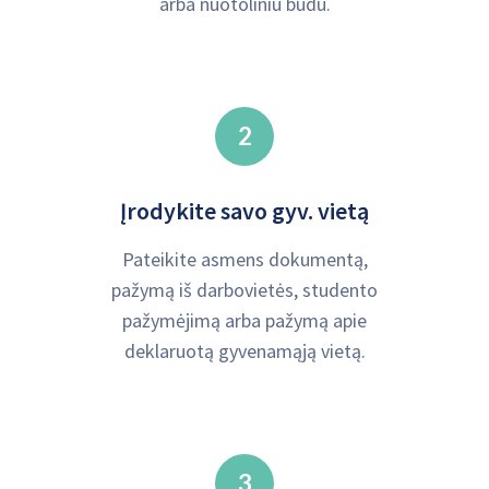
arba nuotoliniu būdu.
2
Įrodykite savo gyv. vietą
Pateikite asmens dokumentą,
pažymą iš darbovietės, studento
pažymėjimą arba pažymą apie
deklaruotą gyvenamąją vietą.
3