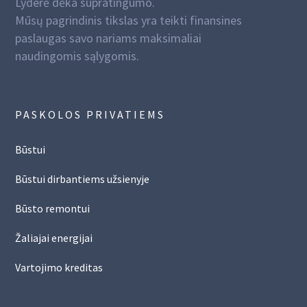
Lyderė dėka supratingumo.
Mūsų pagrindinis tikslas yra teikti finansines
paslaugas savo nariams maksimaliai
naudingomis sąlygomis.
PASKOLOS PRIVATIEMS
Būstui
Būstui dirbantiems užsienyje
Būsto remontui
Žaliajai energijai
Vartojimo kreditas