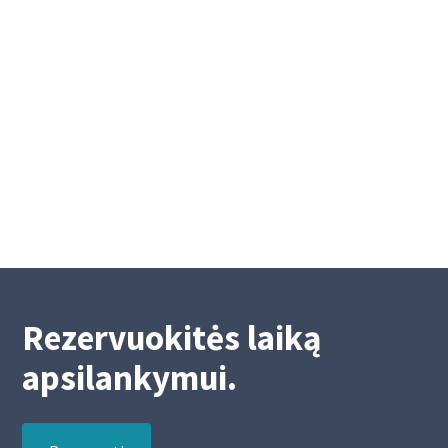
Eilinis visuotinis Akademinės kredito
unijos narių susirinkimas
Eilinis visuotinis Akademinės kredito unijos
narių susirinkimas
2/26/2026
2
Rezervuokitės laiką
apsilankymui.