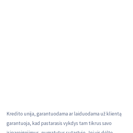
Kredito unija, garantuodama ar laiduodama už klientą
garantuoja, kad pastarasis vykdys tam tikrus savo
įsipareigojimus, numatytus sutartyje. Jei vis dėlto