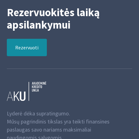
Rezervuokitės laiką
apsilankymui
Rezervuoti
Lyderė dėka supratingumo.
Mūsų pagrindinis tikslas yra teikti finansines
paslaugas savo nariams maksimaliai
naudingomis sąlygomis.