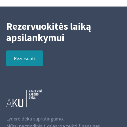
Rezervuokitės laiką
apsilankymui
Rezervuoti
Lyderė dėka supratingumo.
Mūsų pagrindinis tikslas yra teikti finansines