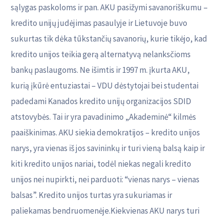
sąlygas paskoloms ir pan. AKU pasižymi savanoriškumu –
kredito unijų judėjimas pasaulyje ir Lietuvoje buvo
sukurtas tik dėka tūkstančių savanorių, kurie tikėjo, kad
kredito unijos teikia gerą alternatyvą nelanksčioms
bankų paslaugoms. Ne išimtis ir 1997 m. įkurta AKU,
kurią įkūrė entuziastai – VDU dėstytojai bei studentai
padedami Kanados kredito unijų organizacijos SDID
atstovybės. Tai ir yra pavadinimo „Akademinė“ kilmės
paaiškinimas. AKU siekia demokratijos – kredito unijos
narys, yra vienas iš jos savininkų ir turi vieną balsą kaip ir
kiti kredito unijos nariai, todėl niekas negali kredito
unijos nei nupirkti, nei parduoti: “vienas narys – vienas
balsas”. Kredito unijos turtas yra sukuriamas ir
paliekamas bendruomenėje.Kiekvienas AKU narys turi