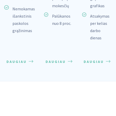
mokesčių
grafikas
Nemokamas
išankstinis
Palūkanos
Atsakymas
paskolos
nuo 8 proc.
per kelias
grąžinimas
darbo
dienas
DAUGIAU
DAUGIAU
DAUGIAU