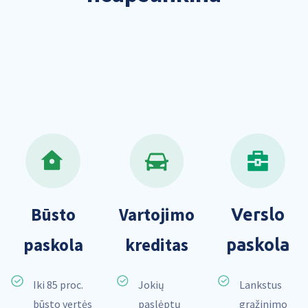
Būsto
Vartojimo
Verslo
paskola
kreditas
paskola
Iki 85 proc.
Jokių
Lankstus
būsto vertės
paslėptų
grąžinimo