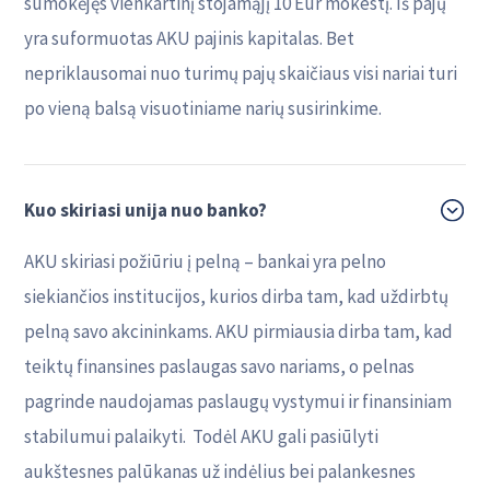
sumokėjęs vienkartinį stojamąjį 10 Eur mokestį. Iš pajų
yra suformuotas AKU pajinis kapitalas. Bet
nepriklausomai nuo turimų pajų skaičiaus visi nariai turi
po vieną balsą visuotiniame narių susirinkime.
Kuo skiriasi unija nuo banko?
AKU skiriasi požiūriu į pelną – bankai yra pelno
siekiančios institucijos, kurios dirba tam, kad uždirbtų
pelną savo akcininkams. AKU pirmiausia dirba tam, kad
teiktų finansines paslaugas savo nariams, o pelnas
pagrinde naudojamas paslaugų vystymui ir finansiniam
stabilumui palaikyti. Todėl AKU gali pasiūlyti
aukštesnes palūkanas už indėlius bei palankesnes