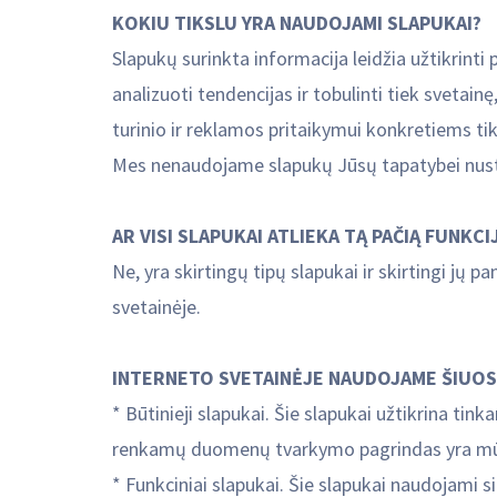
KOKIU TIKSLU YRA NAUDOJAMI SLAPUKAI?
Slapukų surinkta informacija leidžia užtikrinti
analizuoti tendencijas ir tobulinti tiek svetain
turinio ir reklamos pritaikymui konkretiems ti
‍Mes nenaudojame slapukų Jūsų tapatybei nustaty
AR VISI SLAPUKAI ATLIEKA TĄ PAČIĄ FUNKCI
Ne, yra skirtingų tipų slapukai ir skirtingi jų p
svetainėje.
INTERNETO SVETAINĖJE NAUDOJAME ŠIUO
* Būtinieji slapukai. Šie slapukai užtikrina t
renkamų duomenų tvarkymo pagrindas yra mūsų te
* Funkciniai slapukai. Šie slapukai naudojami 