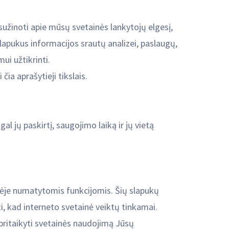
sužinoti apie mūsų svetainės lankytojų elgesį,
 slapukus informacijos srautų analizei, paslaugų,
ui užtikrinti.
ia aprašytieji tikslais.
al jų paskirtį, saugojimo laiką ir jų vietą
inėje numatytomis funkcijomis. Šių slapukų
i, kad interneto svetainė veiktų tinkamai.
 pritaikyti svetainės naudojimą Jūsų