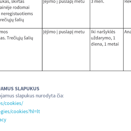
OJAMUS SLAPUKUS
ojamus slapukus nurodyta čia:
s/cookies/
gies/cookies?hl=lt
acy