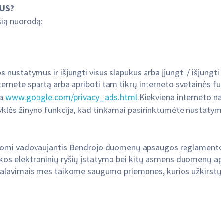
MUS?
šią nuorodą:
ės nustatymus ir išjungti visus slapukus arba įjungti / išjung
 internete spartą arba apriboti tam tikrų interneto svetainės 
ba
www.google.com/privacy_ads.html
.Kiekviena interneto n
yklės žinyno funkcija, kad tinkamai pasirinktumėte nustatym
komi vadovaujantis Bendrojo duomenų apsaugos reglament
ikos elektroninių ryšių įstatymo bei kitų asmens duomenų 
kalavimais mes taikome saugumo priemones, kurios užkirs