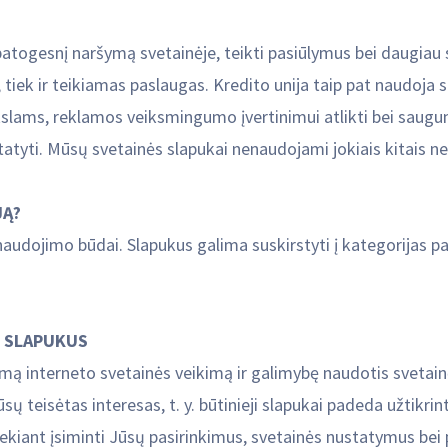
 patogesnį naršymą svetainėje, teikti pasiūlymus bei daugiau 
ę, tiek ir teikiamas paslaugas. Kredito unija taip pat naudoja
kslams, reklamos veiksmingumo įvertinimui atlikti bei saugum
ti. Mūsų svetainės slapukai nenaudojami jokiais kitais nei č
JĄ?
anaudojimo būdai. Slapukus galima suskirstyti į kategorijas pag
S SLAPUKUS
inkamą interneto svetainės veikimą ir galimybę naudotis sveta
isėtas interesas, t. y. būtinieji slapukai padeda užtikrint
siekiant įsiminti Jūsų pasirinkimus, svetainės nustatymus bei