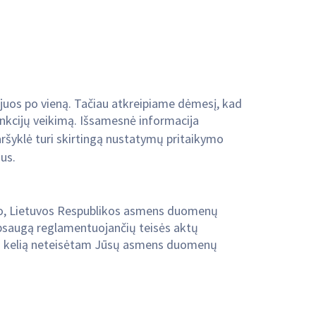
ti juos po vieną. Tačiau atkreipiame dėmesį, kad
funkcijų veikimą. Išsamesnė informacija
aršyklė turi skirtingą nustatymų pritaikymo
us.
o, Lietuvos Respublikos asmens duomenų
apsaugą reglamentuojančių teisės aktų
tų kelią neteisėtam Jūsų asmens duomenų