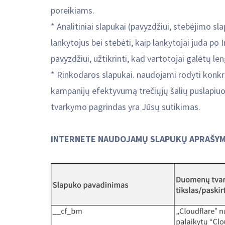
poreikiams.
* Analitiniai slapukai (pavyzdžiui, stebėjimo sla
lankytojus bei stebėti, kaip lankytojai juda po
pavyzdžiui, užtikrinti, kad vartotojai galėtų 
* Rinkodaros slapukai. naudojami rodyti konkre
kampanijų efektyvumą trečiųjų šalių puslapiuo
tvarkymo pagrindas yra Jūsų sutikimas.
INTERNETE NAUDOJAMŲ SLAPUKŲ APRAŠYM