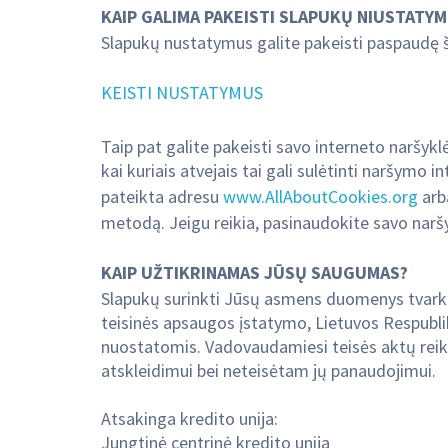
KAIP GALIMA PAKEISTI SLAPUKŲ NIUSTATY
Slapukų nustatymus galite pakeisti paspaudę 
KEISTI NUSTATYMUS
Taip pat galite pakeisti savo interneto naršykl
kai kuriais atvejais tai gali sulėtinti naršymo
pateikta adresu
www.AllAboutCookies.org
ar
metodą. Jeigu reikia, pasinaudokite savo narš
KAIP UŽTIKRINAMAS JŪSŲ SAUGUMAS?
Slapukų surinkti Jūsų asmens duomenys tvar
teisinės apsaugos įstatymo, Lietuvos Respubl
nuostatomis. Vadovaudamiesi teisės aktų rei
atskleidimui bei neteisėtam jų panaudojimui.
Atsakinga kredito unija:
Jungtinė centrinė kredito unija