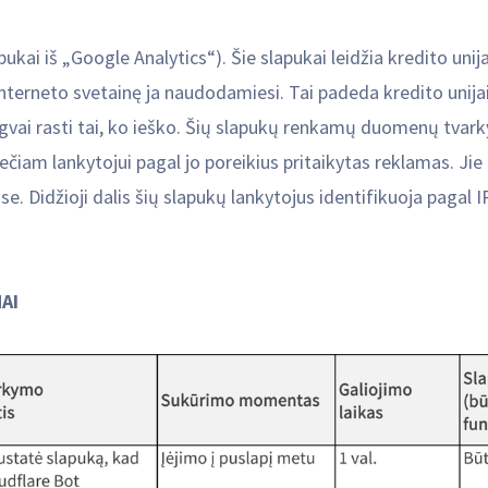
pukai iš „Google Analytics“). Šie slapukai leidžia kredito unij
 Interneto svetainę ja naudodamiesi. Tai padeda kredito unija
lengvai rasti tai, ko ieško. Šių slapukų renkamų duomenų tva
čiam lankytojui pagal jo poreikius pritaikytas reklamas. Jie
se. Didžioji dalis šių slapukų lankytojus identifikuoja paga
AI