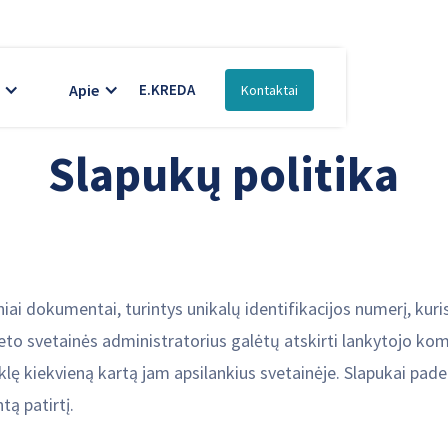
Apie
E.KREDA
Kontaktai
Slapukų politika
iai dokumentai, turintys unikalų identifikacijos numerį, kur
eto svetainės administratorius galėtų atskirti lankytojo komp
klę kiekvieną kartą jam apsilankius svetainėje. Slapukai pad
tą patirtį.