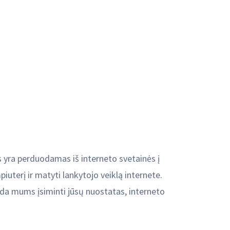
is yra perduodamas iš interneto svetainės į
iuterį ir matyti lankytojo veiklą internete.
eda mums įsiminti jūsų nuostatas, interneto