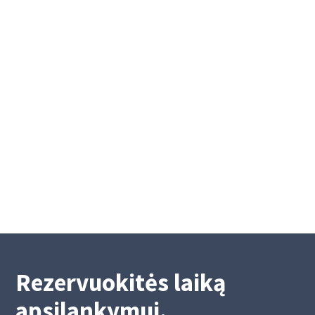
Platinama "Kreda" grupės 3 mln.
eurų vertės obligacijų emisija
Platinama „Kreda“ grupės 3 mln. eurų vertės
obligacijų emisija
9/27/2022
Rezervuokitės laiką
apsilankymui.