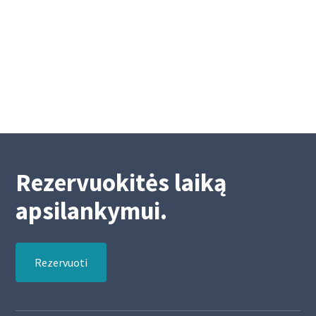
Mokėjimų nurodymų atlikimas Velykų
laikotarpiu
4/15/2025
2
Rezervuokitės laiką
apsilankymui.
Rezervuoti