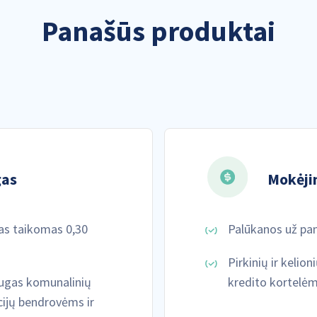
Panašūs produktai
gas
Mokėji
s taikomas 0,30
Palūkanos už pan
Pirkinių ir keli
augas komunalinių
kredito kortelėm
ijų bendrovėms ir