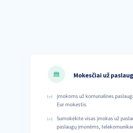
Mokesčiai už paslau
Įmokoms už komunalines paslauga
Eur mokestis.
Sumokėkite visas įmokas už pasl
paslaugų įmonėms, telekomunikac