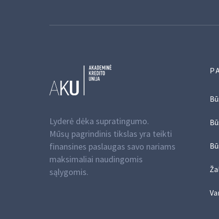
P
Bū
Lyderė dėka supratingumo.
Bū
Mūsų pagrindinis tikslas yra teikti
finansines paslaugas savo nariams
Bū
maksimaliai naudingomis
Žal
sąlygomis.
Va