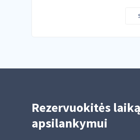
Rezervuokitės laik
apsilankymui