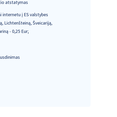
io atstatymas
ai internetu į ES valstybes
ą, Lichtenšteiną, Šveicariją,
iną - 0,25 Eur;
ausdinimas