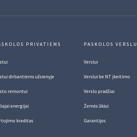
ASKOLOS PRIVATIEMS
PASKOLOS VERSLU
stui
Verslui
stui dirbantiems užsienyje
Verslui be NT įkeitimo
sto remontui
Verslo pradžiai
iajai energijai
Žemės ūkiui
rtojimo kreditas
Garantijos