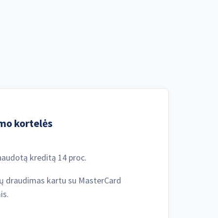
mo kortelės
audotą kreditą 14 proc.
onių draudimas kartu su MasterCard
is.