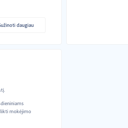
Sužinoti daugiau
tį.
sdieniniams
tlikti mokėjimo