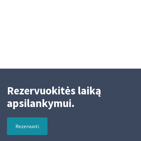
eurų vertės obligacijų emisija
Platinama „Kreda“ grupės 3 mln. eurų vertės
obligacijų emisija
9/27/2022
Rezervuokitės laiką
apsilankymui.
Rezervuoti