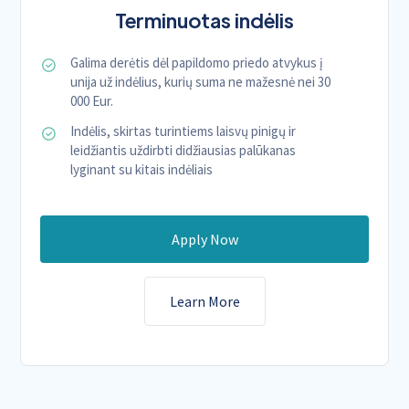
Terminuotas indėlis
Galima derėtis dėl papildomo priedo atvykus į
unija už indėlius, kurių suma ne mažesnė nei 30
000 Eur.
Indėlis, skirtas turintiems laisvų pinigų ir
leidžiantis uždirbti didžiausias palūkanas
lyginant su kitais indėliais
Apply Now
Learn More