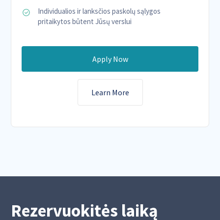
Individualios ir lanksčios paskolų sąlygos
pritaikytos būtent Jūsų verslui
Apply Now
Learn More
Rezervuokitės laiką