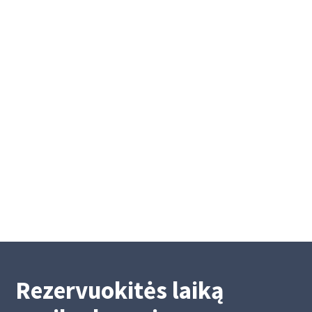
Eilinis visuotinis Akademinės kredito
unijos narių susirinkimas
Eilinis visuotinis Akademinės kredito unijos
narių susirinkimas
2/26/2026
2
Rezervuokitės laiką