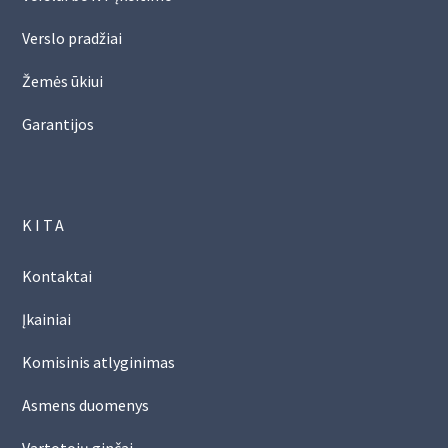
Verslo pradžiai
Žemės ūkiui
Garantijos
KITA
Kontaktai
Įkainiai
Komisinis atlyginimas
Asmens duomenys
Vartotojų ginčai