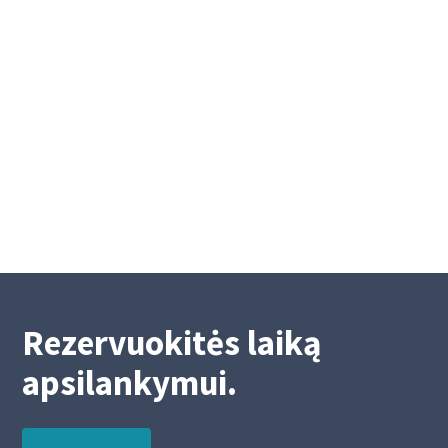
Eilinis visuotinis Akademinės kredito
unijos narių susirinkimas
Eilinis visuotinis Akademinės kredito unijos
narių susirinkimas
2/26/2026
2
Rezervuokitės laiką
apsilankymui.