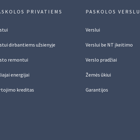
ASKOLOS PRIVATIEMS
PASKOLOS VERSLU
stui
Verslui
stui dirbantiems užsienyje
Verslui be NT įkeitimo
sto remontui
Verslo pradžiai
iajai energijai
Žemės ūkiui
rtojimo kreditas
Garantijos