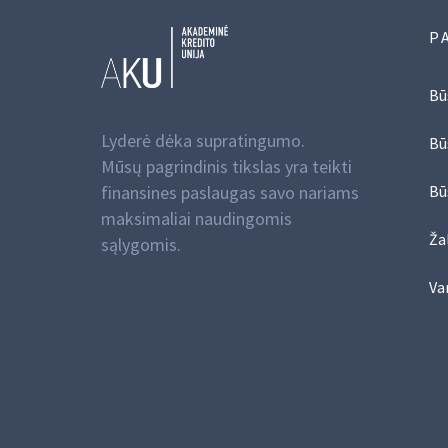
P
Bū
Lyderė dėka supratingumo.
Bū
Mūsų pagrindinis tikslas yra teikti
finansines paslaugas savo nariams
Bū
maksimaliai naudingomis
Žal
sąlygomis.
Va