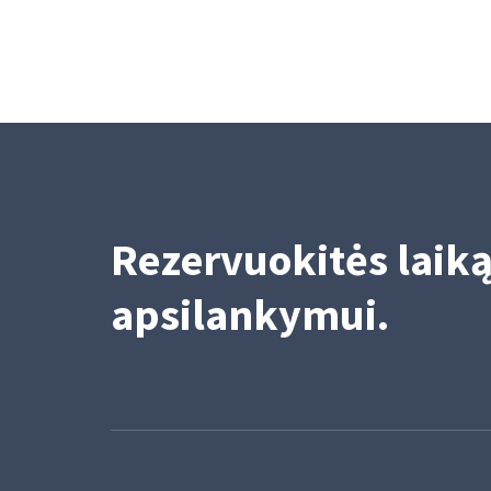
1/15/2026
2
Rezervuokitės laik
apsilankymui.