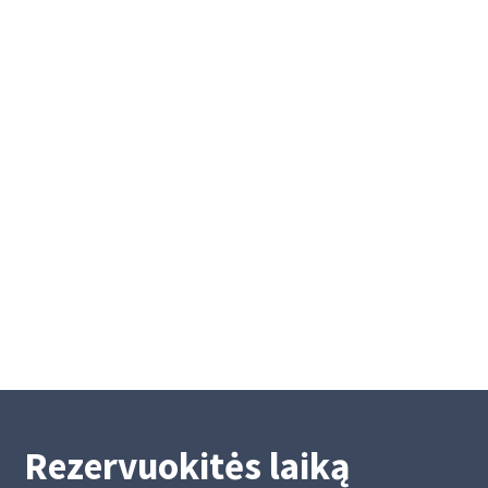
Mokėjimų nurodymų atlikimas
Velykų laikotarpiu
Mokėjimų nurodymų atlikimas Velykų
laikotarpiu
4/15/2025
2
Rezervuokitės laiką