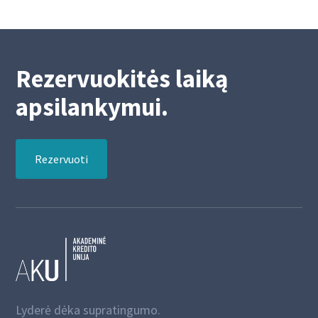
Rezervuokitės laiką
apsilankymui.
Rezervuoti
Lyderė dėka supratingumo.