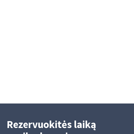
Mokėjimų nurodymų atlikimas
Velykų laikotarpiu
Mokėjimų nurodymų atlikimas Velykų
laikotarpiu
4/15/2025
2
Rezervuokitės laiką