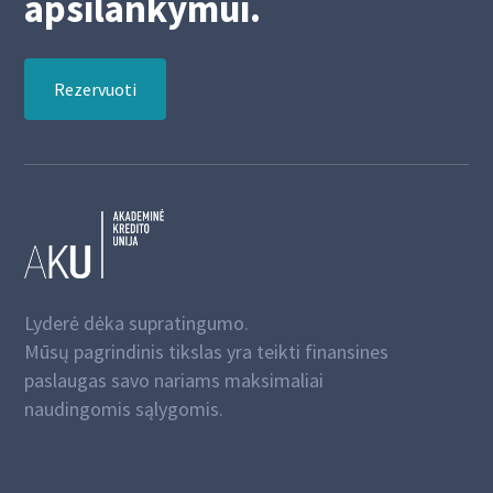
apsilankymui.
Rezervuoti
Lyderė dėka supratingumo.
Mūsų pagrindinis tikslas yra teikti finansines
paslaugas savo nariams maksimaliai
naudingomis sąlygomis.