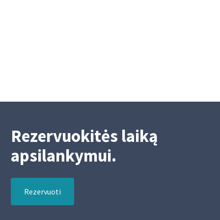
Mokėjimų nurodymų atlikimas Velykų
laikotarpiu
4/15/2025
2
Rezervuokitės laiką
apsilankymui.
Rezervuoti