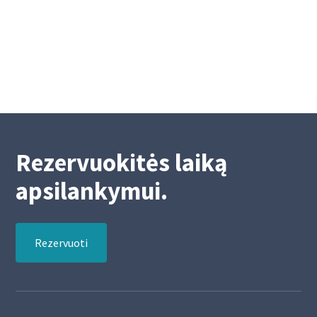
narių susirinkimas
2/26/2026
2
Rezervuokitės laiką
apsilankymui.
Rezervuoti