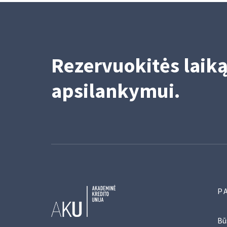
Rezervuokitės laik
apsilankymui.
P
Bū