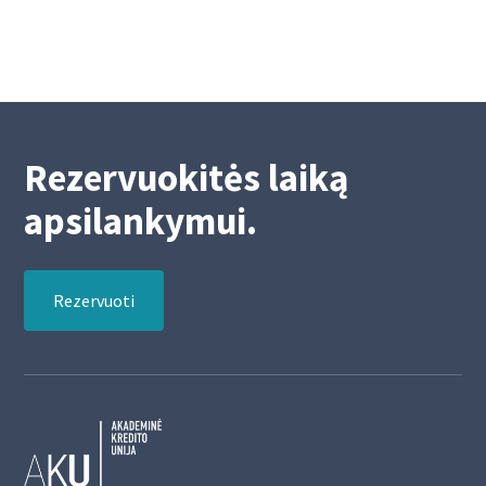
4/15/2025
2
Rezervuokitės laiką
apsilankymui.
Rezervuoti