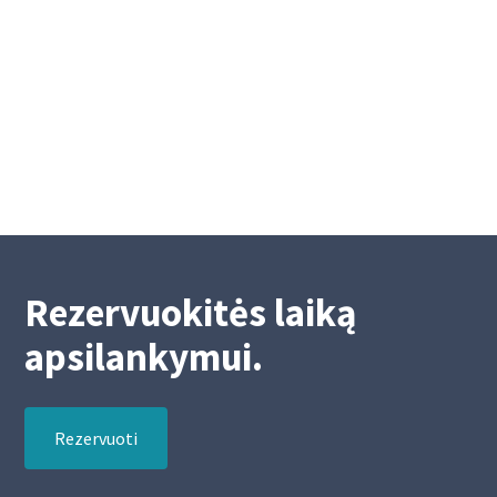
Velykų laikotarpiu
Mokėjimų nurodymų atlikimas Velykų
laikotarpiu
4/15/2025
2
Rezervuokitės laiką
apsilankymui.
Rezervuoti