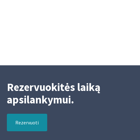
Mokėjimų nurodymų atlikimas Velykų
laikotarpiu
4/15/2025
2
Rezervuokitės laiką
apsilankymui.
Rezervuoti