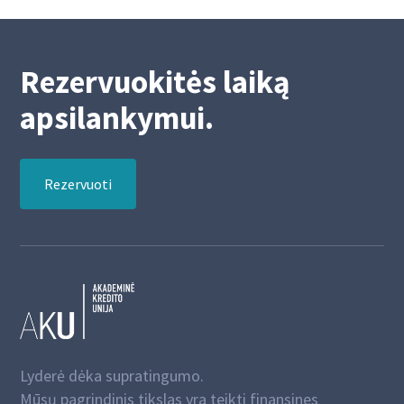
Rezervuokitės laiką
apsilankymui.
Rezervuoti
Lyderė dėka supratingumo.
Mūsų pagrindinis tikslas yra teikti finansines