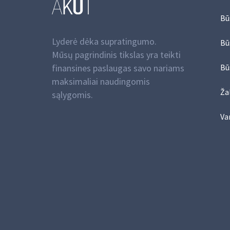
Bū
Lyderė dėka supratingumo.
Bū
Mūsų pagrindinis tikslas yra teikti
finansines paslaugas savo nariams
Bū
maksimaliai naudingomis
Žal
sąlygomis.
Va