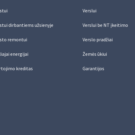
stui
Verslui
stui dirbantiems užsienyje
Verslui be NT įkeitimo
sto remontui
Verslo pradžiai
iajai energijai
Žemės ūkiui
rtojimo kreditas
Garantijos