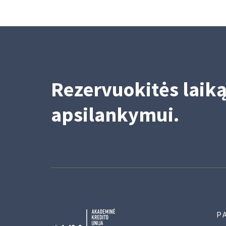
Rezervuokitės laik
apsilankymui.
P