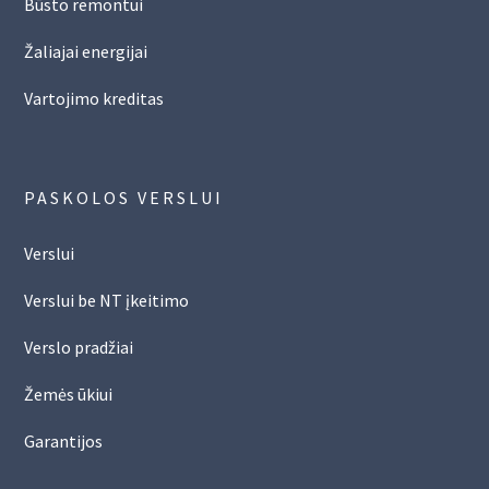
Būsto remontui
Žaliajai energijai
Vartojimo kreditas
PASKOLOS VERSLUI
Verslui
Verslui be NT įkeitimo
Verslo pradžiai
Žemės ūkiui
Garantijos