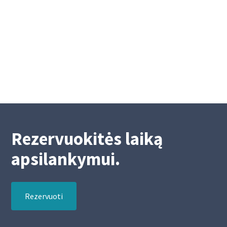
Eilinis visuotinis Akademinės kredito unijos
narių susirinkimas
2/26/2026
2
Rezervuokitės laiką
apsilankymui.
Rezervuoti