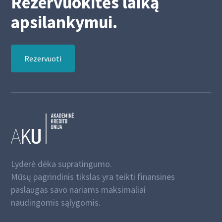
Rezervuokitės laiką
apsilankymui.
Rezervuoti
Lyderė dėka supratingumo.
Mūsų pagrindinis tikslas yra teikti finansines
paslaugas savo nariams maksimaliai
naudingomis sąlygomis.