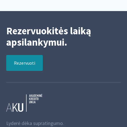
Rezervuokitės laiką
apsilankymui.
Rezervuoti
Lyderė dėka supratingumo.